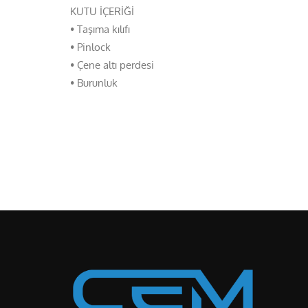
KUTU İÇERİĞİ
• Taşıma kılıfı
• Pinlock
• Çene altı perdesi
• Burunluk