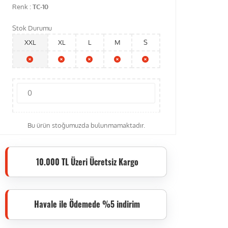
Renk :
TC-10
Stok Durumu
XXL
XL
L
M
S
Bu ürün stoğumuzda bulunmamaktadır.
10.000 TL Üzeri Ücretsiz Kargo
Havale ile Ödemede %5 indirim