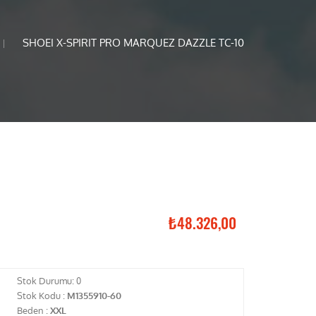
SHOEI X-SPIRIT PRO MARQUEZ DAZZLE TC-10
₺48.326,00
Stok Durumu:
0
Stok Kodu :
M1355910-60
Beden :
XXL