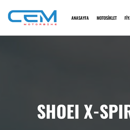
ANASAYFA
MOTOSİKLET
FİY
SHOEI X-SPI