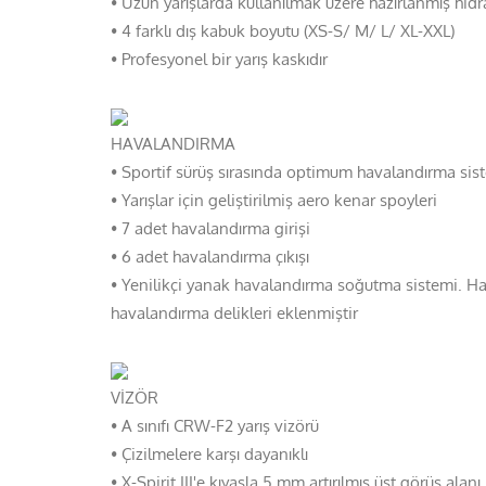
• Uzun yarışlarda kullanılmak üzere hazırlanmış hid
• 4 farklı dış kabuk boyutu (XS-S/ M/ L/ XL-XXL)
• Profesyonel bir yarış kaskıdır
HAVALANDIRMA
• Sportif sürüş sırasında optimum havalandırma sis
• Yarışlar için geliştirilmiş aero kenar spoyleri
• 7 adet havalandırma girişi
• 6 adet havalandırma çıkışı
• Yenilikçi yanak havalandırma soğutma sistemi. H
havalandırma delikleri eklenmiştir
VİZÖR
• A sınıfı CRW-F2 yarış vizörü
• Çizilmelere karşı dayanıklı
• X-Spirit III'e kıyasla 5 mm artırılmış üst görüş alanı