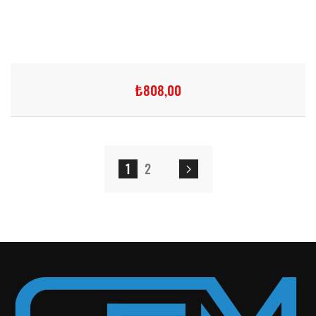
₺808,00
1
2