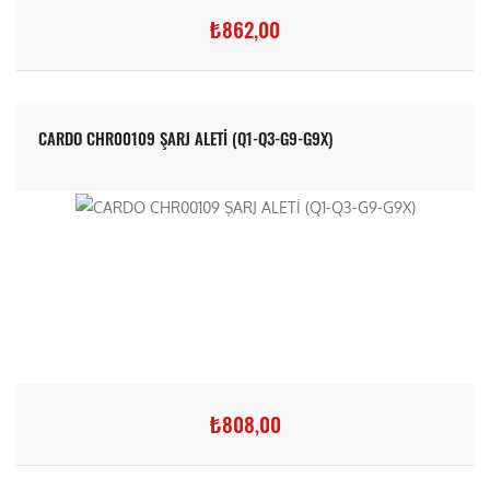
₺862,00
CARDO CHR00109 ŞARJ ALETİ (Q1-Q3-G9-G9X)
₺808,00