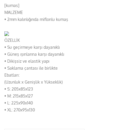
[kumas]
MALZEME
• 2mm kalınlığında miflonlu kumaş
ÖZELLİK
• Su geçirmeye karşı dayanıklı
• Güneş ışınlarına karşı dayanıklı
• Dikişsiz ve elastik yapı
• Saklama çantası ile birlikte
Ebatları:
(Uzunluk x Genişlik x Yükseklik)
• S: 205x85x123
• M: 215x85x127
• L: 225x90x140
• XL: 270x95x130