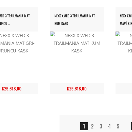
WED 3 TRAILMANIA MAT
NEXX X.WED 3 TRAILMANIA MAT
NEXX X.W
UNCU ...
KUM KASK
MAVİ-KIRM
₺29.618,00
₺29.618,00
1
2
3
4
5