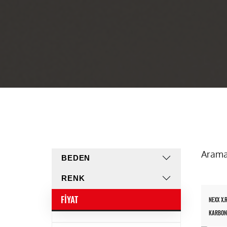
Arama
BEDEN
RENK
FIYAT
NEXX X.
KARBON-