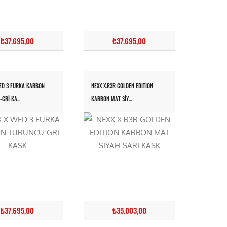
₺37.695,00
₺37.695,00
ED 3 FURKA KARBON
NEXX X.R3R GOLDEN EDITION
GRİ KA...
KARBON MAT SİY...
₺37.695,00
₺35.003,00