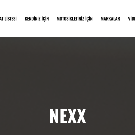
AT LİSTESİ
KENDİNİZ İÇİN
MOTOSİKLETİNİZ İÇİN
MARKALAR
VİD
NEXX