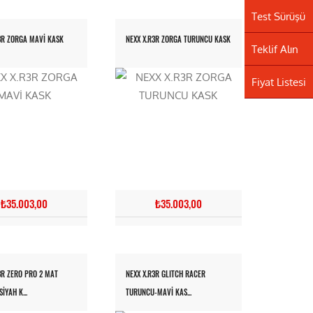
Test Sürüşü
3R ZORGA MAVİ KASK
NEXX X.R3R ZORGA TURUNCU KASK
Teklif Alın
Fiyat Listesi
₺35.003,00
₺35.003,00
3R ZERO PRO 2 MAT
NEXX X.R3R GLITCH RACER
İYAH K...
TURUNCU-MAVİ KAS...