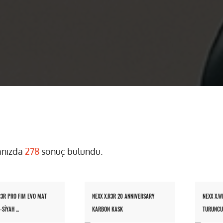
nızda
278
sonuç bulundu.
R3R PRO FIM EVO MAT
NEXX X.R3R 20 ANNIVERSARY
NEXX X.W
SİYAH ...
KARBON KASK
TURUNCU